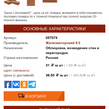
"Цена с доставкой" - цена за ед. товара, включает в себя стоимость
доставки товара до г. Нижний-Новгород при полной загрузке 20-
тонной машины.
ОСНОВНЫЕ ХАРАКТЕРИСТИКИ
Артикул
057074
Производитель
Железногорский КЗ
Назначение
Облицовка, возведение стен и
перегородок
Страна изготовления
Россия
Цена
31
2
за шт
(
1 581
за м
)
адрес самовывоза
Цена (с доставкой)
38.50
2
за шт
(
1 963.50
за м
)
В КОРЗИНУ