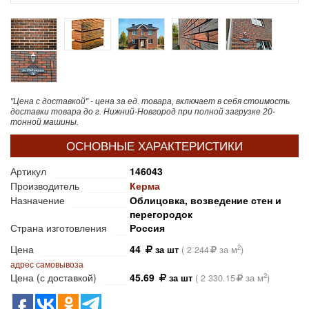
"Цена с доставкой" - цена за ед. товара, включает в себя стоимость
доставки товара до г. Нижний-Новгород при полной загрузке 20-
тонной машины.
ОСНОВНЫЕ ХАРАКТЕРИСТИКИ
Артикул
146043
Производитель
Керма
Назначение
Облицовка, возведение стен и
перегородок
Страна изготовления
Россия
Цена
44
2
за шт
(
2 244
за м
)
адрес самовывоза
Цена (с доставкой)
45.69
2
за шт
(
2 330.15
за м
)