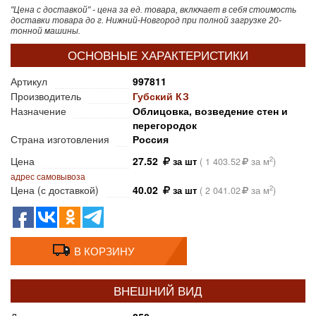
"Цена с доставкой" - цена за ед. товара, включает в себя стоимость
доставки товара до г. Нижний-Новгород при полной загрузке 20-
тонной машины.
ОСНОВНЫЕ ХАРАКТЕРИСТИКИ
Артикул
997811
Производитель
Губский КЗ
Назначение
Облицовка, возведение стен и
перегородок
Страна изготовления
Россия
Цена
27.52
2
за шт
(
1 403.52
за м
)
адрес самовывоза
Цена (с доставкой)
40.02
2
за шт
(
2 041.02
за м
)
В КОРЗИНУ
ВНЕШНИЙ ВИД