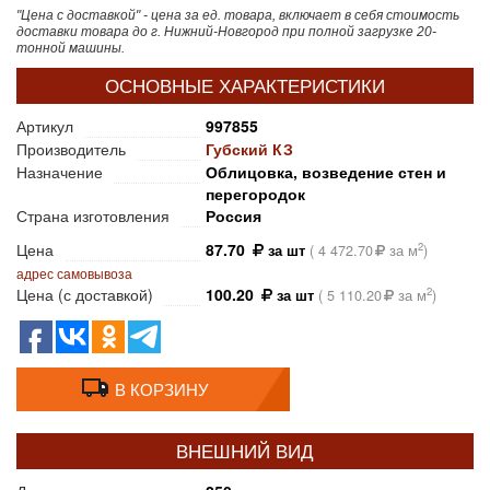
"Цена с доставкой" - цена за ед. товара, включает в себя стоимость
доставки товара до г. Нижний-Новгород при полной загрузке 20-
тонной машины.
ОСНОВНЫЕ ХАРАКТЕРИСТИКИ
Артикул
997855
Производитель
Губский КЗ
Назначение
Облицовка, возведение стен и
перегородок
Страна изготовления
Россия
Цена
87.70
2
за шт
(
4 472.70
за м
)
адрес самовывоза
Цена (с доставкой)
100.20
2
за шт
(
5 110.20
за м
)
В КОРЗИНУ
ВНЕШНИЙ ВИД