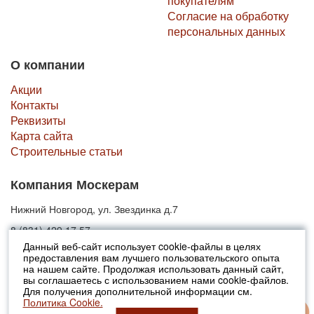
покупателям
Согласие на обработку
персональных данных
О компании
Акции
Контакты
Реквизиты
Карта сайта
Строительные статьи
Компания Москерам
Нижний Новгород, ул. Звездинка д.7
8 (831) 429 17 57
Данный веб-сайт использует cookie-файлы в целях
предоставления вам лучшего пользовательского опыта
© 2010-2026 Москерам
на нашем сайте. Продолжая использовать данный сайт,
Указанные на сайте цены не являются публичной офертой (ст.435 ГК
вы соглашаетесь с использованием нами cookie-файлов.
РФ).
Для получения дополнительной информации см.
Стоимость и наличие товара просьба уточнять в офисах продаж....
Политика Cookie.